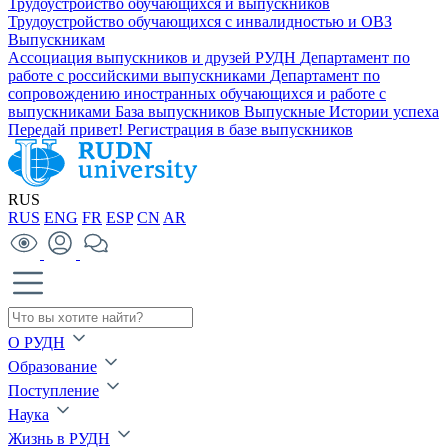
Трудоустройство обучающихся и выпускников
Трудоустройство обучающихся с инвалидностью и ОВЗ
Выпускникам
Ассоциация выпускников и друзей РУДН
Департамент по
работе с российскими выпускниками
Департамент по
сопровождению иностранных обучающихся и работе с
выпускниками
База выпускников
Выпускные
Истории успеха
Передай привет!
Регистрация в базе выпускников
RUS
RUS
ENG
FR
ESP
CN
AR
О РУДН
Образование
Поступление
Наука
Жизнь в РУДН