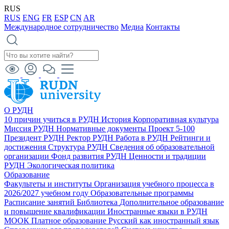
RUS
RUS
ENG
FR
ESP
CN
AR
Международное сотрудничество
Медиа
Контакты
О РУДН
10 причин учиться в РУДН
История
Корпоративная культура
Миссия РУДН
Нормативные документы
Проект 5-100
Президент РУДН
Ректор РУДН
Работа в РУДН
Рейтинги и
достижения
Структура РУДН
Сведения об образовательной
организации
Фонд развития РУДН
Ценности и традиции
РУДН
Экологическая политика
Образование
Факультеты и институты
Организация учебного процесса в
2026/2027 учебном году
Образовательные программы
Расписание занятий
Библиотека
Дополнительное образование
и повышение квалификации
Иностранные языки в РУДН
МООК
Платное образование
Русский как иностранный язык