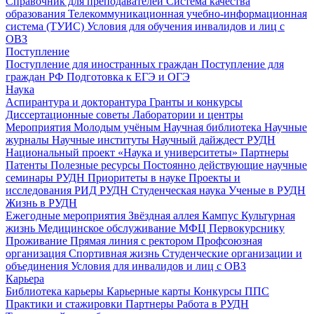
Справочник для преподавателей
Система качества
образования
Телекоммуникационная учебно-информационная
система (ТУИС)
Условия для обучения инвалидов и лиц с
ОВЗ
Поступление
Поступление для иностранных граждан
Поступление для
граждан РФ
Подготовка к ЕГЭ и ОГЭ
Наука
Аспирантура и докторантура
Гранты и конкурсы
Диссертационные советы
Лаборатории и центры
Мероприятия
Молодым учёным
Научная библиотека
Научные
журналы
Научные институты
Научный дайждест РУДН
Национальный проект «Наука и университеты»
Партнеры
Патенты
Полезные ресурсы
Постоянно действующие научные
семинары РУДН
Приоритеты в науке
Проекты и
исследования
РИД РУДН
Студенческая наука
Ученые в РУДН
Жизнь в РУДН
Ежегодные мероприятия
Звёздная аллея
Кампус
Культурная
жизнь
Медицинское обслуживание
МФЦ
Первокурснику
Проживание
Прямая линия с ректором
Профсоюзная
организация
Спортивная жизнь
Студенческие организации и
объединения
Условия для инвалидов и лиц с ОВЗ
Карьера
Библиотека карьеры
Карьерные карты
Конкурсы ППС
Практики и стажировки
Партнеры
Работа в РУДН