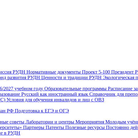
иссия РУДН
Нормативные документы
Проект 5-100
Президент
нд развития РУДН
Ценности и традиции РУДН
Экологическая 
26/2027 учебном году
Образовательные программы
Расписание з
разование
Русский как иностранный язык
Справочник для препо
ИС)
Условия для обучения инвалидов и лиц с ОВЗ
дан РФ
Подготовка к ЕГЭ и ОГЭ
нные советы
Лаборатории и центры
Мероприятия
Молодым учё
верситеты»
Партнеры
Патенты
Полезные ресурсы
Постоянно де
е в РУДН