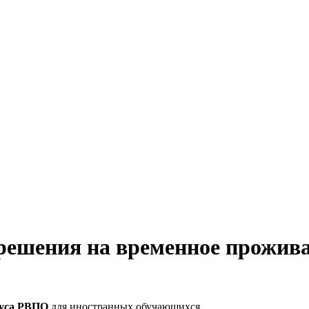
решения на временное прожива
туса РВПО
для иностранных обучающихся.