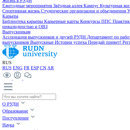
Жизнь в РУДН
Ежегодные мероприятия
Звёздная аллея
Кампус
Культурная жи
Спортивная жизнь
Студенческие организации и объединения
У
Карьера
Библиотека карьеры
Карьерные карты
Конкурсы ППС
Практик
инвалидностью и ОВЗ
Выпускникам
Ассоциация выпускников и друзей РУДН
Департамент по раб
выпускников
Выпускные
Истории успеха
Передай привет!
Рег
RUS
RUS
ENG
FR
ESP
CN
AR
О РУДН
Образование
Поступление
Наука