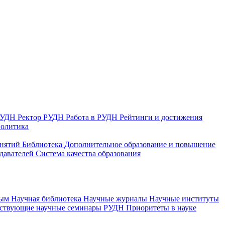
 РУДН
Ректор РУДН
Работа в РУДН
Рейтинги и достижения
политика
анятий
Библиотека
Дополнительное образование и повышение
давателей
Система качества образования
ным
Научная библиотека
Научные журналы
Научные институты
йствующие научные семинары РУДН
Приоритеты в науке