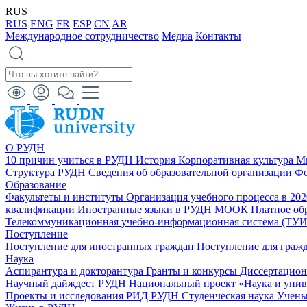
RUS
RUS
ENG
FR
ESP
CN
AR
Международное сотрудничество
Медиа
Контакты
О РУДН
10 причин учиться в РУДН
История
Корпоративная культура
М
Структура РУДН
Сведения об образовательной организации
Фо
Образование
Факультеты и институты
Организация учебного процесса в 20
квалификации
Иностранные языки в РУДН
МООК
Платное об
Телекоммуникационная учебно-информационная система (ТУ
Поступление
Поступление для иностранных граждан
Поступление для граж
Наука
Аспирантура и докторантура
Гранты и конкурсы
Диссертацио
Научный дайждест РУДН
Национальный проект «Наука и уни
Проекты и исследования
РИД РУДН
Студенческая наука
Учены