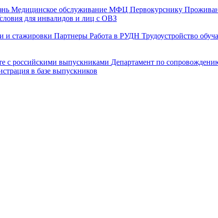
знь
Медицинское обслуживание
МФЦ
Первокурснику
Прожива
словия для инвалидов и лиц с ОВЗ
и и стажировки
Партнеры
Работа в РУДН
Трудоустройство обу
оте с российскими выпускниками
Департамент по сопровождени
истрация в базе выпускников