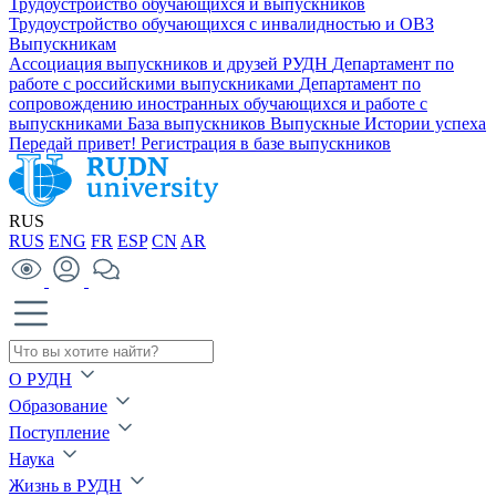
Трудоустройство обучающихся и выпускников
Трудоустройство обучающихся с инвалидностью и ОВЗ
Выпускникам
Ассоциация выпускников и друзей РУДН
Департамент по
работе с российскими выпускниками
Департамент по
сопровождению иностранных обучающихся и работе с
выпускниками
База выпускников
Выпускные
Истории успеха
Передай привет!
Регистрация в базе выпускников
RUS
RUS
ENG
FR
ESP
CN
AR
О РУДН
Образование
Поступление
Наука
Жизнь в РУДН