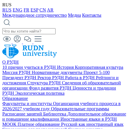
RUS
RUS
ENG
FR
ESP
CN
AR
Международное сотрудничество
Медиа
Контакты
О РУДН
10 причин учиться в РУДН
История
Корпоративная культура
Миссия РУДН
Нормативные документы
Проект 5-100
Президент РУДН
Ректор РУДН
Работа в РУДН
Рейтинги и
достижения
Структура РУДН
Сведения об образовательной
организации
Фонд развития РУДН
Ценности и традиции
РУДН
Экологическая политика
Образование
Факультеты и институты
Организация учебного процесса в
2026/2027 учебном году
Образовательные программы
Расписание занятий
Библиотека
Дополнительное образование
и повышение квалификации
Иностранные языки в РУДН
МООК
Платное образование
Русский как иностранный язык