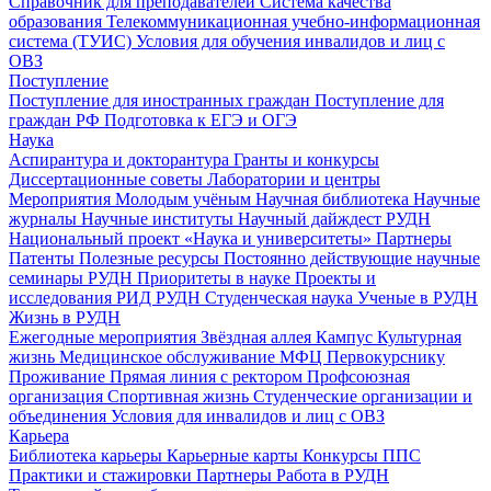
Справочник для преподавателей
Система качества
образования
Телекоммуникационная учебно-информационная
система (ТУИС)
Условия для обучения инвалидов и лиц с
ОВЗ
Поступление
Поступление для иностранных граждан
Поступление для
граждан РФ
Подготовка к ЕГЭ и ОГЭ
Наука
Аспирантура и докторантура
Гранты и конкурсы
Диссертационные советы
Лаборатории и центры
Мероприятия
Молодым учёным
Научная библиотека
Научные
журналы
Научные институты
Научный дайждест РУДН
Национальный проект «Наука и университеты»
Партнеры
Патенты
Полезные ресурсы
Постоянно действующие научные
семинары РУДН
Приоритеты в науке
Проекты и
исследования
РИД РУДН
Студенческая наука
Ученые в РУДН
Жизнь в РУДН
Ежегодные мероприятия
Звёздная аллея
Кампус
Культурная
жизнь
Медицинское обслуживание
МФЦ
Первокурснику
Проживание
Прямая линия с ректором
Профсоюзная
организация
Спортивная жизнь
Студенческие организации и
объединения
Условия для инвалидов и лиц с ОВЗ
Карьера
Библиотека карьеры
Карьерные карты
Конкурсы ППС
Практики и стажировки
Партнеры
Работа в РУДН