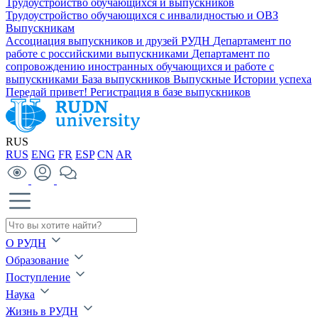
Трудоустройство обучающихся и выпускников
Трудоустройство обучающихся с инвалидностью и ОВЗ
Выпускникам
Ассоциация выпускников и друзей РУДН
Департамент по
работе с российскими выпускниками
Департамент по
сопровождению иностранных обучающихся и работе с
выпускниками
База выпускников
Выпускные
Истории успеха
Передай привет!
Регистрация в базе выпускников
RUS
RUS
ENG
FR
ESP
CN
AR
О РУДН
Образование
Поступление
Наука
Жизнь в РУДН