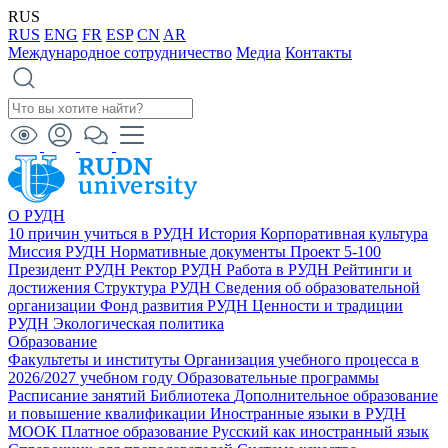
RUS
RUS
ENG
FR
ESP
CN
AR
Международное сотрудничество
Медиа
Контакты
О РУДН
10 причин учиться в РУДН
История
Корпоративная культура
Миссия РУДН
Нормативные документы
Проект 5-100
Президент РУДН
Ректор РУДН
Работа в РУДН
Рейтинги и
достижения
Структура РУДН
Сведения об образовательной
организации
Фонд развития РУДН
Ценности и традиции
РУДН
Экологическая политика
Образование
Факультеты и институты
Организация учебного процесса в
2026/2027 учебном году
Образовательные программы
Расписание занятий
Библиотека
Дополнительное образование
и повышение квалификации
Иностранные языки в РУДН
МООК
Платное образование
Русский как иностранный язык