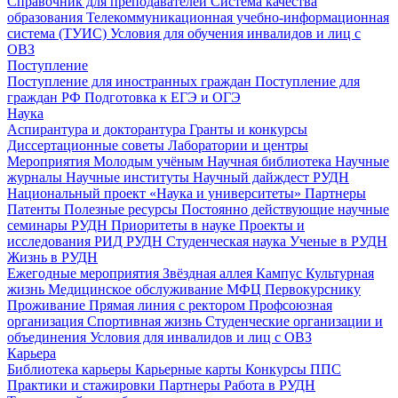
Справочник для преподавателей
Система качества
образования
Телекоммуникационная учебно-информационная
система (ТУИС)
Условия для обучения инвалидов и лиц с
ОВЗ
Поступление
Поступление для иностранных граждан
Поступление для
граждан РФ
Подготовка к ЕГЭ и ОГЭ
Наука
Аспирантура и докторантура
Гранты и конкурсы
Диссертационные советы
Лаборатории и центры
Мероприятия
Молодым учёным
Научная библиотека
Научные
журналы
Научные институты
Научный дайждест РУДН
Национальный проект «Наука и университеты»
Партнеры
Патенты
Полезные ресурсы
Постоянно действующие научные
семинары РУДН
Приоритеты в науке
Проекты и
исследования
РИД РУДН
Студенческая наука
Ученые в РУДН
Жизнь в РУДН
Ежегодные мероприятия
Звёздная аллея
Кампус
Культурная
жизнь
Медицинское обслуживание
МФЦ
Первокурснику
Проживание
Прямая линия с ректором
Профсоюзная
организация
Спортивная жизнь
Студенческие организации и
объединения
Условия для инвалидов и лиц с ОВЗ
Карьера
Библиотека карьеры
Карьерные карты
Конкурсы ППС
Практики и стажировки
Партнеры
Работа в РУДН