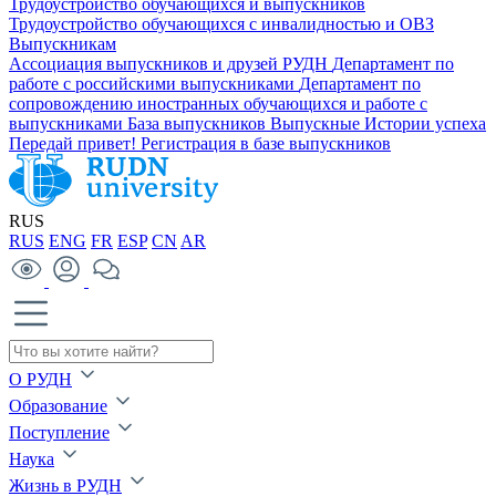
Трудоустройство обучающихся и выпускников
Трудоустройство обучающихся с инвалидностью и ОВЗ
Выпускникам
Ассоциация выпускников и друзей РУДН
Департамент по
работе с российскими выпускниками
Департамент по
сопровождению иностранных обучающихся и работе с
выпускниками
База выпускников
Выпускные
Истории успеха
Передай привет!
Регистрация в базе выпускников
RUS
RUS
ENG
FR
ESP
CN
AR
О РУДН
Образование
Поступление
Наука
Жизнь в РУДН