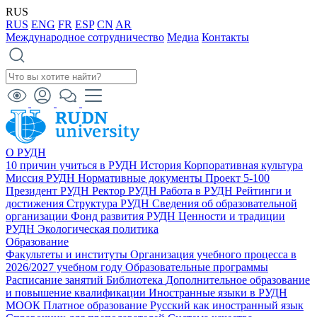
RUS
RUS
ENG
FR
ESP
CN
AR
Международное сотрудничество
Медиа
Контакты
О РУДН
10 причин учиться в РУДН
История
Корпоративная культура
Миссия РУДН
Нормативные документы
Проект 5-100
Президент РУДН
Ректор РУДН
Работа в РУДН
Рейтинги и
достижения
Структура РУДН
Сведения об образовательной
организации
Фонд развития РУДН
Ценности и традиции
РУДН
Экологическая политика
Образование
Факультеты и институты
Организация учебного процесса в
2026/2027 учебном году
Образовательные программы
Расписание занятий
Библиотека
Дополнительное образование
и повышение квалификации
Иностранные языки в РУДН
МООК
Платное образование
Русский как иностранный язык