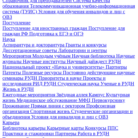
Справочник для преподавателей
Система качества
образования
Телекоммуникационная учебно-информационная
система (ТУИС)
Условия для обучения инвалидов и лиц с
ОВЗ
Поступление
Поступление для иностранных граждан
Поступление для
граждан РФ
Подготовка к ЕГЭ и ОГЭ
Наука
Аспирантура и докторантура
Гранты и конкурсы
Диссертационные советы
Лаборатории и центры
Мероприятия
Молодым учёным
Научная библиотека
Научные
журналы
Научные институты
Научный дайждест РУДН
Национальный проект «Наука и университеты»
Партнеры
Патенты
Полезные ресурсы
Постоянно действующие научные
семинары РУДН
Приоритеты в науке
Проекты и
исследования
РИД РУДН
Студенческая наука
Ученые в РУДН
Жизнь в РУДН
Ежегодные мероприятия
Звёздная аллея
Кампус
Культурная
жизнь
Медицинское обслуживание
МФЦ
Первокурснику
Проживание
Прямая линия с ректором
Профсоюзная
организация
Спортивная жизнь
Студенческие организации и
объединения
Условия для инвалидов и лиц с ОВЗ
Карьера
Библиотека карьеры
Карьерные карты
Конкурсы ППС
Практики и стажировки
Партнеры
Работа в РУДН