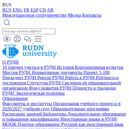
RUS
RUS
ENG
FR
ESP
CN
AR
Международное сотрудничество
Медиа
Контакты
О РУДН
10 причин учиться в РУДН
История
Корпоративная культура
Миссия РУДН
Нормативные документы
Проект 5-100
Президент РУДН
Ректор РУДН
Работа в РУДН
Рейтинги и
достижения
Структура РУДН
Сведения об образовательной
организации
Фонд развития РУДН
Ценности и традиции
РУДН
Экологическая политика
Образование
Факультеты и институты
Организация учебного процесса в
2026/2027 учебном году
Образовательные программы
Расписание занятий
Библиотека
Дополнительное образование
и повышение квалификации
Иностранные языки в РУДН
МООК
Платное образование
Русский как иностранный язык