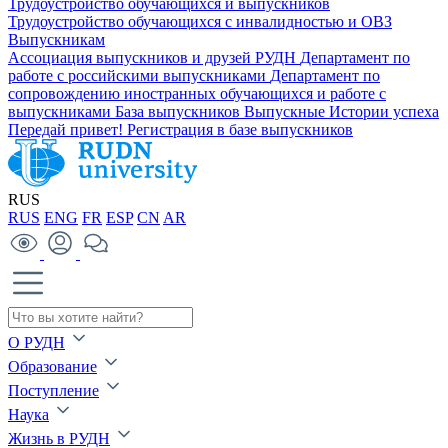
Трудоустройство обучающихся и выпускников
Трудоустройство обучающихся с инвалидностью и ОВЗ
Выпускникам
Ассоциация выпускников и друзей РУДН
Департамент по
работе с российскими выпускниками
Департамент по
сопровождению иностранных обучающихся и работе с
выпускниками
База выпускников
Выпускные
Истории успеха
Передай привет!
Регистрация в базе выпускников
RUS
RUS
ENG
FR
ESP
CN
AR
О РУДН
Образование
Поступление
Наука
Жизнь в РУДН