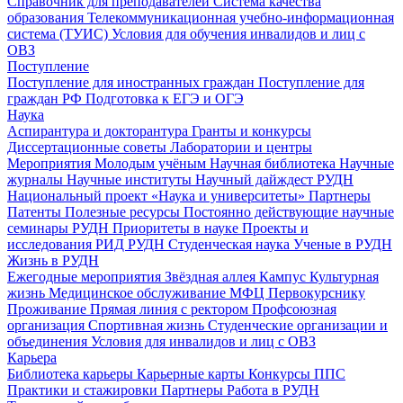
Справочник для преподавателей
Система качества
образования
Телекоммуникационная учебно-информационная
система (ТУИС)
Условия для обучения инвалидов и лиц с
ОВЗ
Поступление
Поступление для иностранных граждан
Поступление для
граждан РФ
Подготовка к ЕГЭ и ОГЭ
Наука
Аспирантура и докторантура
Гранты и конкурсы
Диссертационные советы
Лаборатории и центры
Мероприятия
Молодым учёным
Научная библиотека
Научные
журналы
Научные институты
Научный дайждест РУДН
Национальный проект «Наука и университеты»
Партнеры
Патенты
Полезные ресурсы
Постоянно действующие научные
семинары РУДН
Приоритеты в науке
Проекты и
исследования
РИД РУДН
Студенческая наука
Ученые в РУДН
Жизнь в РУДН
Ежегодные мероприятия
Звёздная аллея
Кампус
Культурная
жизнь
Медицинское обслуживание
МФЦ
Первокурснику
Проживание
Прямая линия с ректором
Профсоюзная
организация
Спортивная жизнь
Студенческие организации и
объединения
Условия для инвалидов и лиц с ОВЗ
Карьера
Библиотека карьеры
Карьерные карты
Конкурсы ППС
Практики и стажировки
Партнеры
Работа в РУДН