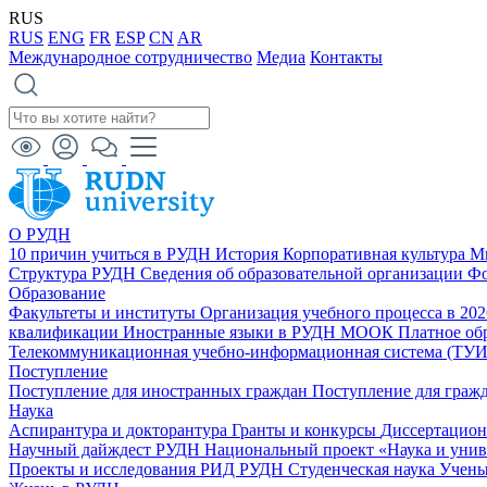
RUS
RUS
ENG
FR
ESP
CN
AR
Международное сотрудничество
Медиа
Контакты
О РУДН
10 причин учиться в РУДН
История
Корпоративная культура
М
Структура РУДН
Сведения об образовательной организации
Фо
Образование
Факультеты и институты
Организация учебного процесса в 20
квалификации
Иностранные языки в РУДН
МООК
Платное об
Телекоммуникационная учебно-информационная система (ТУ
Поступление
Поступление для иностранных граждан
Поступление для граж
Наука
Аспирантура и докторантура
Гранты и конкурсы
Диссертацио
Научный дайждест РУДН
Национальный проект «Наука и уни
Проекты и исследования
РИД РУДН
Студенческая наука
Учены