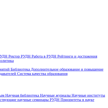
 РУДН
Ректор РУДН
Работа в РУДН
Рейтинги и достижения
политика
анятий
Библиотека
Дополнительное образование и повышение
давателей
Система качества образования
ным
Научная библиотека
Научные журналы
Научные институты
йствующие научные семинары РУДН
Приоритеты в науке