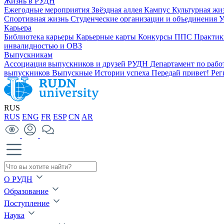
Жизнь в РУДН
Ежегодные мероприятия
Звёздная аллея
Кампус
Культурная жи
Спортивная жизнь
Студенческие организации и объединения
У
Карьера
Библиотека карьеры
Карьерные карты
Конкурсы ППС
Практик
инвалидностью и ОВЗ
Выпускникам
Ассоциация выпускников и друзей РУДН
Департамент по раб
выпускников
Выпускные
Истории успеха
Передай привет!
Рег
RUS
RUS
ENG
FR
ESP
CN
AR
О РУДН
Образование
Поступление
Наука