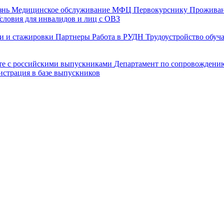
знь
Медицинское обслуживание
МФЦ
Первокурснику
Прожива
словия для инвалидов и лиц с ОВЗ
и и стажировки
Партнеры
Работа в РУДН
Трудоустройство обу
оте с российскими выпускниками
Департамент по сопровождени
истрация в базе выпускников