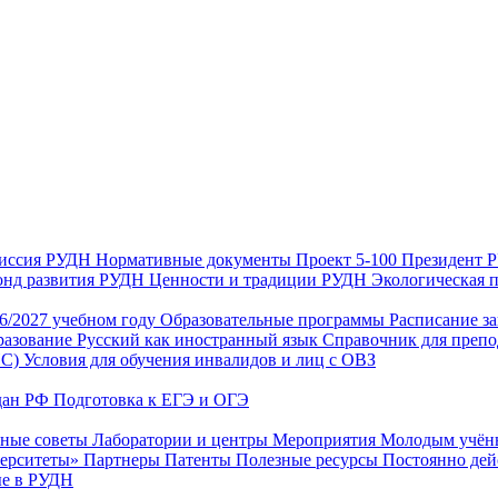
иссия РУДН
Нормативные документы
Проект 5-100
Президент
нд развития РУДН
Ценности и традиции РУДН
Экологическая 
26/2027 учебном году
Образовательные программы
Расписание з
разование
Русский как иностранный язык
Справочник для препо
ИС)
Условия для обучения инвалидов и лиц с ОВЗ
дан РФ
Подготовка к ЕГЭ и ОГЭ
нные советы
Лаборатории и центры
Мероприятия
Молодым учё
верситеты»
Партнеры
Патенты
Полезные ресурсы
Постоянно де
е в РУДН