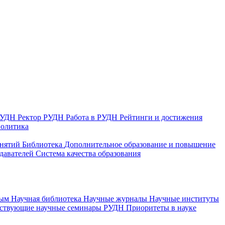
 РУДН
Ректор РУДН
Работа в РУДН
Рейтинги и достижения
политика
анятий
Библиотека
Дополнительное образование и повышение
давателей
Система качества образования
ным
Научная библиотека
Научные журналы
Научные институты
йствующие научные семинары РУДН
Приоритеты в науке