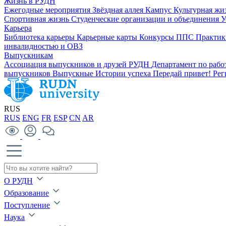
Жизнь в РУДН
Ежегодные мероприятия
Звёздная аллея
Кампус
Культурная жи
Спортивная жизнь
Студенческие организации и объединения
У
Карьера
Библиотека карьеры
Карьерные карты
Конкурсы ППС
Практик
инвалидностью и ОВЗ
Выпускникам
Ассоциация выпускников и друзей РУДН
Департамент по раб
выпускников
Выпускные
Истории успеха
Передай привет!
Рег
RUS
RUS
ENG
FR
ESP
CN
AR
О РУДН
Образование
Поступление
Наука