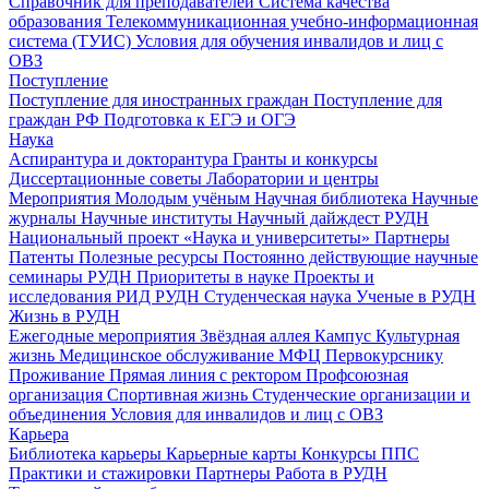
Справочник для преподавателей
Система качества
образования
Телекоммуникационная учебно-информационная
система (ТУИС)
Условия для обучения инвалидов и лиц с
ОВЗ
Поступление
Поступление для иностранных граждан
Поступление для
граждан РФ
Подготовка к ЕГЭ и ОГЭ
Наука
Аспирантура и докторантура
Гранты и конкурсы
Диссертационные советы
Лаборатории и центры
Мероприятия
Молодым учёным
Научная библиотека
Научные
журналы
Научные институты
Научный дайждест РУДН
Национальный проект «Наука и университеты»
Партнеры
Патенты
Полезные ресурсы
Постоянно действующие научные
семинары РУДН
Приоритеты в науке
Проекты и
исследования
РИД РУДН
Студенческая наука
Ученые в РУДН
Жизнь в РУДН
Ежегодные мероприятия
Звёздная аллея
Кампус
Культурная
жизнь
Медицинское обслуживание
МФЦ
Первокурснику
Проживание
Прямая линия с ректором
Профсоюзная
организация
Спортивная жизнь
Студенческие организации и
объединения
Условия для инвалидов и лиц с ОВЗ
Карьера
Библиотека карьеры
Карьерные карты
Конкурсы ППС
Практики и стажировки
Партнеры
Работа в РУДН