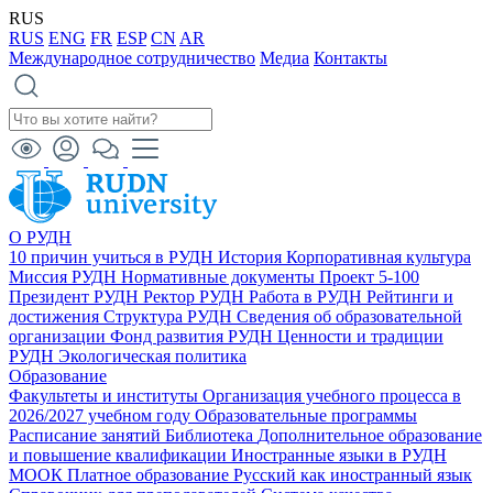
RUS
RUS
ENG
FR
ESP
CN
AR
Международное сотрудничество
Медиа
Контакты
О РУДН
10 причин учиться в РУДН
История
Корпоративная культура
Миссия РУДН
Нормативные документы
Проект 5-100
Президент РУДН
Ректор РУДН
Работа в РУДН
Рейтинги и
достижения
Структура РУДН
Сведения об образовательной
организации
Фонд развития РУДН
Ценности и традиции
РУДН
Экологическая политика
Образование
Факультеты и институты
Организация учебного процесса в
2026/2027 учебном году
Образовательные программы
Расписание занятий
Библиотека
Дополнительное образование
и повышение квалификации
Иностранные языки в РУДН
МООК
Платное образование
Русский как иностранный язык