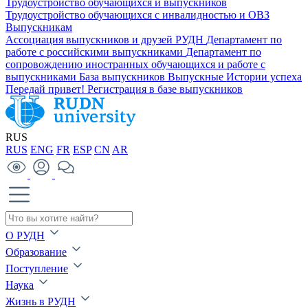
Трудоустройство обучающихся и выпускников
Трудоустройство обучающихся с инвалидностью и ОВЗ
Выпускникам
Ассоциация выпускников и друзей РУДН
Департамент по
работе с российскими выпускниками
Департамент по
сопровождению иностранных обучающихся и работе с
выпускниками
База выпускников
Выпускные
Истории успеха
Передай привет!
Регистрация в базе выпускников
RUS
RUS
ENG
FR
ESP
CN
AR
О РУДН
Образование
Поступление
Наука
Жизнь в РУДН