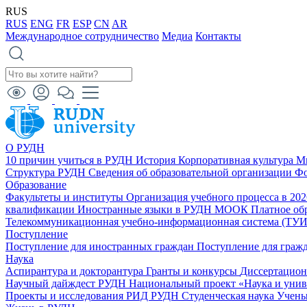
RUS
RUS
ENG
FR
ESP
CN
AR
Международное сотрудничество
Медиа
Контакты
О РУДН
10 причин учиться в РУДН
История
Корпоративная культура
М
Структура РУДН
Сведения об образовательной организации
Фо
Образование
Факультеты и институты
Организация учебного процесса в 20
квалификации
Иностранные языки в РУДН
МООК
Платное об
Телекоммуникационная учебно-информационная система (ТУ
Поступление
Поступление для иностранных граждан
Поступление для граж
Наука
Аспирантура и докторантура
Гранты и конкурсы
Диссертацио
Научный дайждест РУДН
Национальный проект «Наука и уни
Проекты и исследования
РИД РУДН
Студенческая наука
Учены