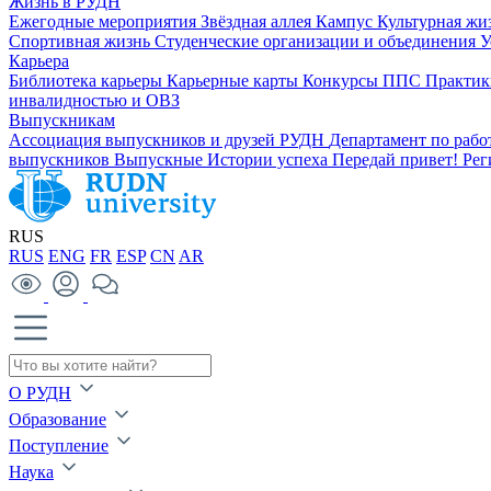
Жизнь в РУДН
Ежегодные мероприятия
Звёздная аллея
Кампус
Культурная жи
Спортивная жизнь
Студенческие организации и объединения
У
Карьера
Библиотека карьеры
Карьерные карты
Конкурсы ППС
Практик
инвалидностью и ОВЗ
Выпускникам
Ассоциация выпускников и друзей РУДН
Департамент по раб
выпускников
Выпускные
Истории успеха
Передай привет!
Рег
RUS
RUS
ENG
FR
ESP
CN
AR
О РУДН
Образование
Поступление
Наука