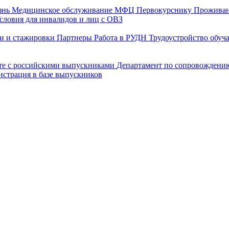
знь
Медицинское обслуживание
МФЦ
Первокурснику
Прожива
словия для инвалидов и лиц с ОВЗ
и и стажировки
Партнеры
Работа в РУДН
Трудоустройство обу
оте с российскими выпускниками
Департамент по сопровождени
истрация в базе выпускников