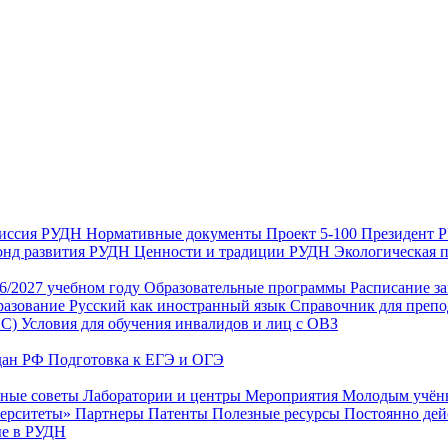
иссия РУДН
Нормативные документы
Проект 5-100
Президент
нд развития РУДН
Ценности и традиции РУДН
Экологическая 
26/2027 учебном году
Образовательные программы
Расписание з
разование
Русский как иностранный язык
Справочник для препо
ИС)
Условия для обучения инвалидов и лиц с ОВЗ
дан РФ
Подготовка к ЕГЭ и ОГЭ
нные советы
Лаборатории и центры
Мероприятия
Молодым учё
верситеты»
Партнеры
Патенты
Полезные ресурсы
Постоянно де
е в РУДН