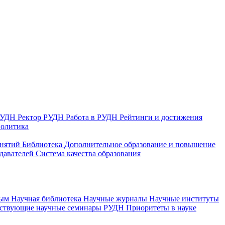
 РУДН
Ректор РУДН
Работа в РУДН
Рейтинги и достижения
политика
анятий
Библиотека
Дополнительное образование и повышение
давателей
Система качества образования
ным
Научная библиотека
Научные журналы
Научные институты
йствующие научные семинары РУДН
Приоритеты в науке