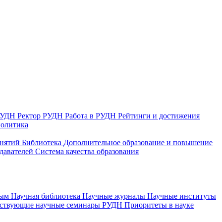
 РУДН
Ректор РУДН
Работа в РУДН
Рейтинги и достижения
политика
анятий
Библиотека
Дополнительное образование и повышение
давателей
Система качества образования
ным
Научная библиотека
Научные журналы
Научные институты
йствующие научные семинары РУДН
Приоритеты в науке