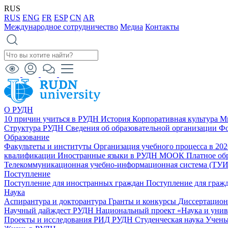
RUS
RUS
ENG
FR
ESP
CN
AR
Международное сотрудничество
Медиа
Контакты
О РУДН
10 причин учиться в РУДН
История
Корпоративная культура
М
Структура РУДН
Сведения об образовательной организации
Фо
Образование
Факультеты и институты
Организация учебного процесса в 20
квалификации
Иностранные языки в РУДН
МООК
Платное об
Телекоммуникационная учебно-информационная система (ТУ
Поступление
Поступление для иностранных граждан
Поступление для граж
Наука
Аспирантура и докторантура
Гранты и конкурсы
Диссертацио
Научный дайждест РУДН
Национальный проект «Наука и уни
Проекты и исследования
РИД РУДН
Студенческая наука
Учены