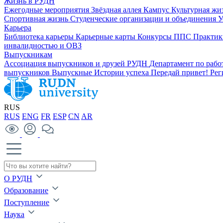
Жизнь в РУДН
Ежегодные мероприятия
Звёздная аллея
Кампус
Культурная жи
Спортивная жизнь
Студенческие организации и объединения
У
Карьера
Библиотека карьеры
Карьерные карты
Конкурсы ППС
Практик
инвалидностью и ОВЗ
Выпускникам
Ассоциация выпускников и друзей РУДН
Департамент по раб
выпускников
Выпускные
Истории успеха
Передай привет!
Рег
RUS
RUS
ENG
FR
ESP
CN
AR
О РУДН
Образование
Поступление
Наука