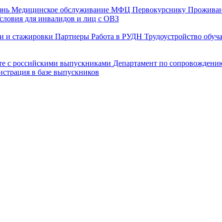
знь
Медицинское обслуживание
МФЦ
Первокурснику
Прожива
словия для инвалидов и лиц с ОВЗ
и и стажировки
Партнеры
Работа в РУДН
Трудоустройство обу
оте с российскими выпускниками
Департамент по сопровождени
истрация в базе выпускников