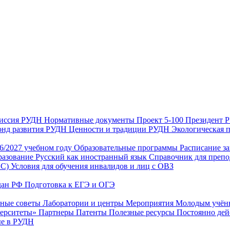
иссия РУДН
Нормативные документы
Проект 5-100
Президент
нд развития РУДН
Ценности и традиции РУДН
Экологическая 
26/2027 учебном году
Образовательные программы
Расписание з
разование
Русский как иностранный язык
Справочник для препо
ИС)
Условия для обучения инвалидов и лиц с ОВЗ
дан РФ
Подготовка к ЕГЭ и ОГЭ
нные советы
Лаборатории и центры
Мероприятия
Молодым учё
верситеты»
Партнеры
Патенты
Полезные ресурсы
Постоянно де
е в РУДН