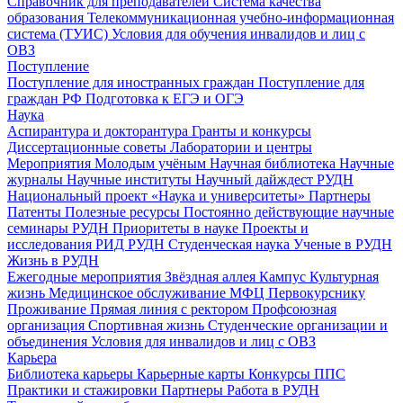
Справочник для преподавателей
Система качества
образования
Телекоммуникационная учебно-информационная
система (ТУИС)
Условия для обучения инвалидов и лиц с
ОВЗ
Поступление
Поступление для иностранных граждан
Поступление для
граждан РФ
Подготовка к ЕГЭ и ОГЭ
Наука
Аспирантура и докторантура
Гранты и конкурсы
Диссертационные советы
Лаборатории и центры
Мероприятия
Молодым учёным
Научная библиотека
Научные
журналы
Научные институты
Научный дайждест РУДН
Национальный проект «Наука и университеты»
Партнеры
Патенты
Полезные ресурсы
Постоянно действующие научные
семинары РУДН
Приоритеты в науке
Проекты и
исследования
РИД РУДН
Студенческая наука
Ученые в РУДН
Жизнь в РУДН
Ежегодные мероприятия
Звёздная аллея
Кампус
Культурная
жизнь
Медицинское обслуживание
МФЦ
Первокурснику
Проживание
Прямая линия с ректором
Профсоюзная
организация
Спортивная жизнь
Студенческие организации и
объединения
Условия для инвалидов и лиц с ОВЗ
Карьера
Библиотека карьеры
Карьерные карты
Конкурсы ППС
Практики и стажировки
Партнеры
Работа в РУДН