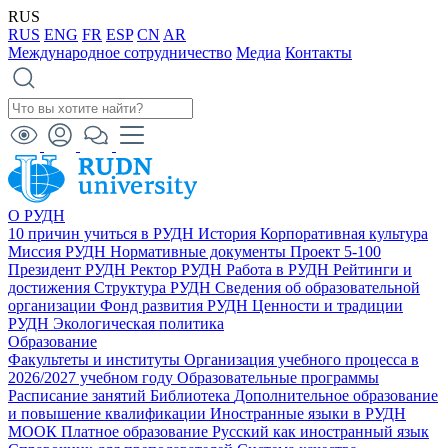
RUS
RUS
ENG
FR
ESP
CN
AR
Международное сотрудничество
Медиа
Контакты
О РУДН
10 причин учиться в РУДН
История
Корпоративная культура
Миссия РУДН
Нормативные документы
Проект 5-100
Президент РУДН
Ректор РУДН
Работа в РУДН
Рейтинги и
достижения
Структура РУДН
Сведения об образовательной
организации
Фонд развития РУДН
Ценности и традиции
РУДН
Экологическая политика
Образование
Факультеты и институты
Организация учебного процесса в
2026/2027 учебном году
Образовательные программы
Расписание занятий
Библиотека
Дополнительное образование
и повышение квалификации
Иностранные языки в РУДН
МООК
Платное образование
Русский как иностранный язык