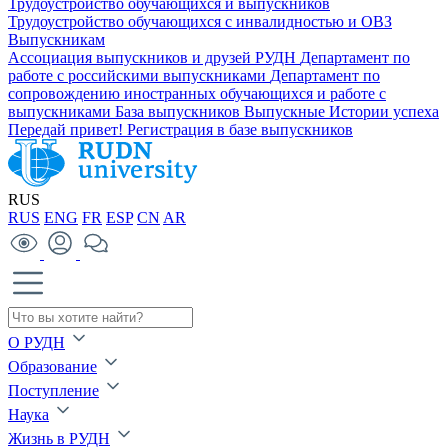
Трудоустройство обучающихся и выпускников
Трудоустройство обучающихся с инвалидностью и ОВЗ
Выпускникам
Ассоциация выпускников и друзей РУДН
Департамент по
работе с российскими выпускниками
Департамент по
сопровождению иностранных обучающихся и работе с
выпускниками
База выпускников
Выпускные
Истории успеха
Передай привет!
Регистрация в базе выпускников
RUS
RUS
ENG
FR
ESP
CN
AR
О РУДН
Образование
Поступление
Наука
Жизнь в РУДН