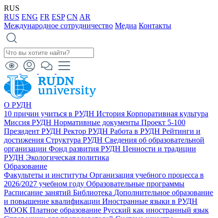
RUS
RUS
ENG
FR
ESP
CN
AR
Международное сотрудничество
Медиа
Контакты
О РУДН
10 причин учиться в РУДН
История
Корпоративная культура
Миссия РУДН
Нормативные документы
Проект 5-100
Президент РУДН
Ректор РУДН
Работа в РУДН
Рейтинги и
достижения
Структура РУДН
Сведения об образовательной
организации
Фонд развития РУДН
Ценности и традиции
РУДН
Экологическая политика
Образование
Факультеты и институты
Организация учебного процесса в
2026/2027 учебном году
Образовательные программы
Расписание занятий
Библиотека
Дополнительное образование
и повышение квалификации
Иностранные языки в РУДН
МООК
Платное образование
Русский как иностранный язык