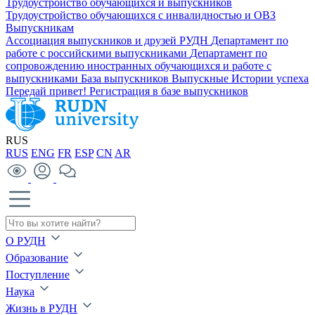
Трудоустройство обучающихся и выпускников
Трудоустройство обучающихся с инвалидностью и ОВЗ
Выпускникам
Ассоциация выпускников и друзей РУДН
Департамент по
работе с российскими выпускниками
Департамент по
сопровождению иностранных обучающихся и работе с
выпускниками
База выпускников
Выпускные
Истории успеха
Передай привет!
Регистрация в базе выпускников
RUS
RUS
ENG
FR
ESP
CN
AR
О РУДН
Образование
Поступление
Наука
Жизнь в РУДН