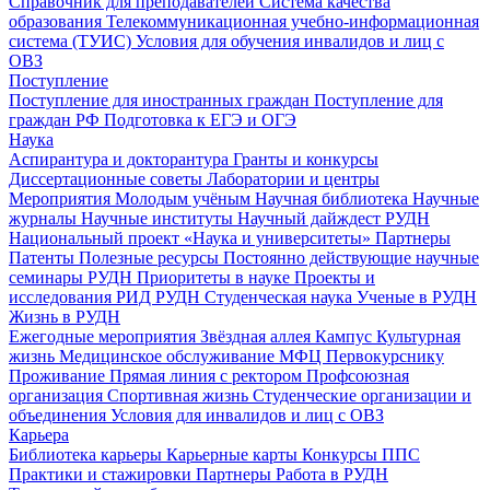
Справочник для преподавателей
Система качества
образования
Телекоммуникационная учебно-информационная
система (ТУИС)
Условия для обучения инвалидов и лиц с
ОВЗ
Поступление
Поступление для иностранных граждан
Поступление для
граждан РФ
Подготовка к ЕГЭ и ОГЭ
Наука
Аспирантура и докторантура
Гранты и конкурсы
Диссертационные советы
Лаборатории и центры
Мероприятия
Молодым учёным
Научная библиотека
Научные
журналы
Научные институты
Научный дайждест РУДН
Национальный проект «Наука и университеты»
Партнеры
Патенты
Полезные ресурсы
Постоянно действующие научные
семинары РУДН
Приоритеты в науке
Проекты и
исследования
РИД РУДН
Студенческая наука
Ученые в РУДН
Жизнь в РУДН
Ежегодные мероприятия
Звёздная аллея
Кампус
Культурная
жизнь
Медицинское обслуживание
МФЦ
Первокурснику
Проживание
Прямая линия с ректором
Профсоюзная
организация
Спортивная жизнь
Студенческие организации и
объединения
Условия для инвалидов и лиц с ОВЗ
Карьера
Библиотека карьеры
Карьерные карты
Конкурсы ППС
Практики и стажировки
Партнеры
Работа в РУДН