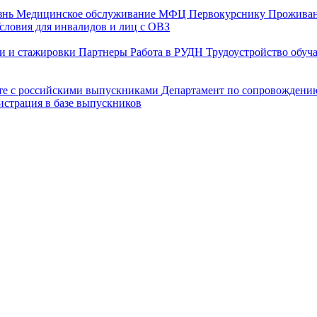
знь
Медицинское обслуживание
МФЦ
Первокурснику
Прожива
словия для инвалидов и лиц с ОВЗ
и и стажировки
Партнеры
Работа в РУДН
Трудоустройство обу
оте с российскими выпускниками
Департамент по сопровождени
истрация в базе выпускников