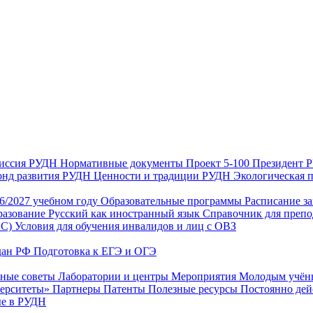
иссия РУДН
Нормативные документы
Проект 5-100
Президент
нд развития РУДН
Ценности и традиции РУДН
Экологическая 
26/2027 учебном году
Образовательные программы
Расписание з
разование
Русский как иностранный язык
Справочник для препо
ИС)
Условия для обучения инвалидов и лиц с ОВЗ
дан РФ
Подготовка к ЕГЭ и ОГЭ
нные советы
Лаборатории и центры
Мероприятия
Молодым учё
верситеты»
Партнеры
Патенты
Полезные ресурсы
Постоянно де
е в РУДН