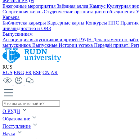
Жизнь в РУДН
Ежегодные мероприятия
Звёздная аллея
Кампус
Культурная жи
Спортивная жизнь
Студенческие организации и объединения
У
Карьера
Библиотека карьеры
Карьерные карты
Конкурсы ППС
Практик
инвалидностью и ОВЗ
Выпускникам
Ассоциация выпускников и друзей РУДН
Департамент по раб
выпускников
Выпускные
Истории успеха
Передай привет!
Рег
RUS
RUS
ENG
FR
ESP
CN
AR
О РУДН
Образование
Поступление
Наука