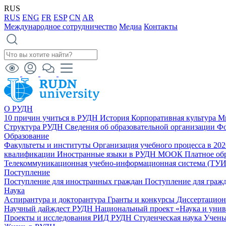
RUS
RUS
ENG
FR
ESP
CN
AR
Международное сотрудничество
Медиа
Контакты
О РУДН
10 причин учиться в РУДН
История
Корпоративная культура
М
Структура РУДН
Сведения об образовательной организации
Фо
Образование
Факультеты и институты
Организация учебного процесса в 20
квалификации
Иностранные языки в РУДН
МООК
Платное об
Телекоммуникационная учебно-информационная система (ТУ
Поступление
Поступление для иностранных граждан
Поступление для граж
Наука
Аспирантура и докторантура
Гранты и конкурсы
Диссертацио
Научный дайждест РУДН
Национальный проект «Наука и уни
Проекты и исследования
РИД РУДН
Студенческая наука
Учены