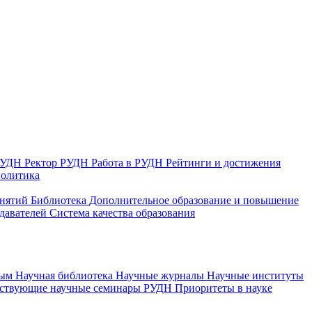
 РУДН
Ректор РУДН
Работа в РУДН
Рейтинги и достижения
политика
анятий
Библиотека
Дополнительное образование и повышение
давателей
Система качества образования
ным
Научная библиотека
Научные журналы
Научные институты
йствующие научные семинары РУДН
Приоритеты в науке