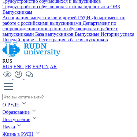
Трудоустройство обучающихся и выпускников
Трудоустройство обучающихся с инвалидностью и ОВЗ
Выпускникам
Ассоциация выпускников и друзей РУДН
Департамент по
работе с российскими выпускниками
Департамент по
сопровождению иностранных обучающихся и работе с
выпускниками
База выпускников
Выпускные
Истории успеха
Передай привет!
Регистрация в базе выпускников
RUS
RUS
ENG
FR
ESP
CN
AR
О РУДН
Образование
Поступление
Наука
Жизнь в РУДН