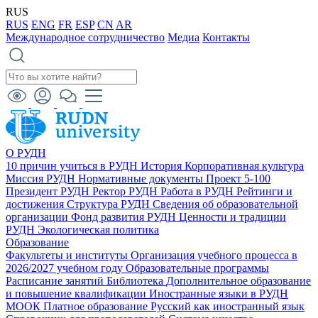
RUS
RUS
ENG
FR
ESP
CN
AR
Международное сотрудничество
Медиа
Контакты
О РУДН
10 причин учиться в РУДН
История
Корпоративная культура
Миссия РУДН
Нормативные документы
Проект 5-100
Президент РУДН
Ректор РУДН
Работа в РУДН
Рейтинги и
достижения
Структура РУДН
Сведения об образовательной
организации
Фонд развития РУДН
Ценности и традиции
РУДН
Экологическая политика
Образование
Факультеты и институты
Организация учебного процесса в
2026/2027 учебном году
Образовательные программы
Расписание занятий
Библиотека
Дополнительное образование
и повышение квалификации
Иностранные языки в РУДН
МООК
Платное образование
Русский как иностранный язык