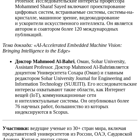
Professor. Исследовательские интересы профессора
Mohammed Sharaf Sayed включают проектирование
цифровых систем, встраиваемые системы, системы-на-
кристалле, машинное зрение, видеокодирование
и ускорители искусственного интеллекта. Он является
автором и соавтором более 120 международных
публикаций.
Тема доклада: «AI-Accelerated Embedded Machine Vision:
Bringing Intelligence to the Edge»
Доктор Mahmood Al-Bahri
, Оман, Sohar University,
Assistant Professor. Доктор Mahmood Al-Bahriявляется
доцентом Университета Сохара (Оман) и главным
редактором Sohar University Journal for Engineering and
Information Technology (SUJEITI). Его исследовательские
интересы охватывают такие области, как Интернет
вещей (IoT), коммуникационные сети
и интеллектуальные системы. Он опубликовал более
76 научных работ, большинство из которых
индексируются в Scopus.
Участники:
ведущие ученые из 30+ стран мира, включая
представителей университетов из России, ОАЭ, Саудовской
Аравии, Китая и других стран.