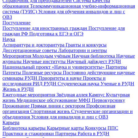
Справочник для преподавателей
Система качества
образования
Телекоммуникационная учебно-информационная
система (ТУИС)
Условия для обучения инвалидов и лиц с
ОВЗ
Поступление
Поступление для иностранных граждан
Поступление для
граждан РФ
Подготовка к ЕГЭ и ОГЭ
Наука
Аспирантура и докторантура
Гранты и конкурсы
Диссертационные советы
Лаборатории и центры
Мероприятия
Молодым учёным
Научная библиотека
Научные
журналы
Научные институты
Научный дайждест РУДН
Национальный проект «Наука и университеты»
Партнеры
Патенты
Полезные ресурсы
Постоянно действующие научные
семинары РУДН
Приоритеты в науке
Проекты и
исследования
РИД РУДН
Студенческая наука
Ученые в РУДН
Жизнь в РУДН
Ежегодные мероприятия
Звёздная аллея
Кампус
Культурная
жизнь
Медицинское обслуживание
МФЦ
Первокурснику
Проживание
Прямая линия с ректором
Профсоюзная
организация
Спортивная жизнь
Студенческие организации и
объединения
Условия для инвалидов и лиц с ОВЗ
Карьера
Библиотека карьеры
Карьерные карты
Конкурсы ППС
Практики и стажировки
Партнеры
Работа в РУДН