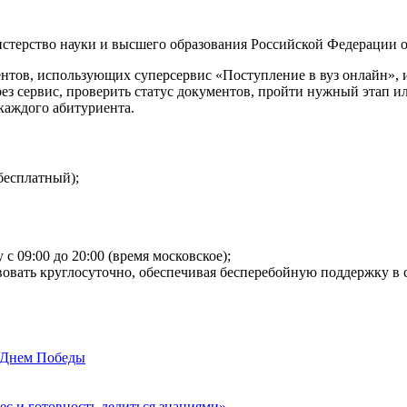
терство науки и высшего образования Российской Федерации об
тов, использующих суперсервис «Поступление в вуз онлайн», 
ерез сервис, проверить статус документов, пройти нужный этап 
каждого абитуриента.
 бесплатный);
с 09:00 до 20:00 (время московское);
йствовать круглосуточно, обеспечивая бесперебойную поддержку
 Днем Победы
ес и готовность делиться знаниями»