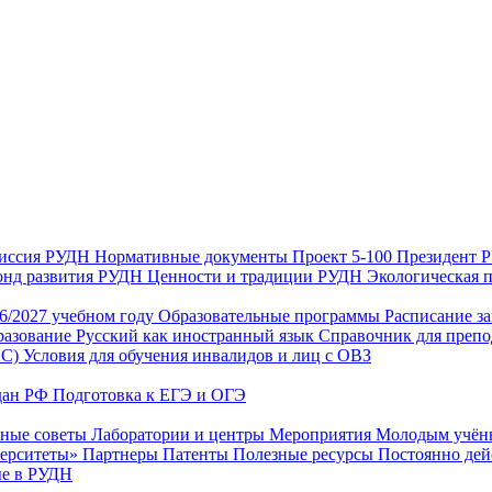
иссия РУДН
Нормативные документы
Проект 5-100
Президент
нд развития РУДН
Ценности и традиции РУДН
Экологическая 
26/2027 учебном году
Образовательные программы
Расписание з
разование
Русский как иностранный язык
Справочник для препо
ИС)
Условия для обучения инвалидов и лиц с ОВЗ
дан РФ
Подготовка к ЕГЭ и ОГЭ
нные советы
Лаборатории и центры
Мероприятия
Молодым учё
верситеты»
Партнеры
Патенты
Полезные ресурсы
Постоянно де
е в РУДН