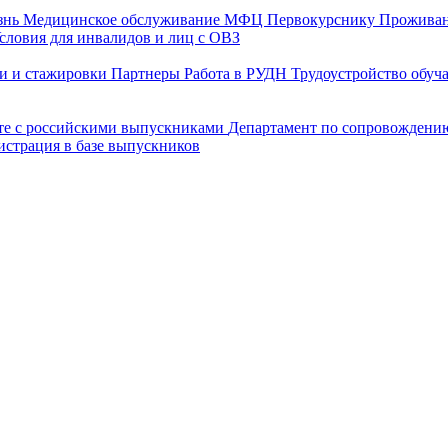
знь
Медицинское обслуживание
МФЦ
Первокурснику
Прожива
словия для инвалидов и лиц с ОВЗ
и и стажировки
Партнеры
Работа в РУДН
Трудоустройство обу
оте с российскими выпускниками
Департамент по сопровождени
истрация в базе выпускников