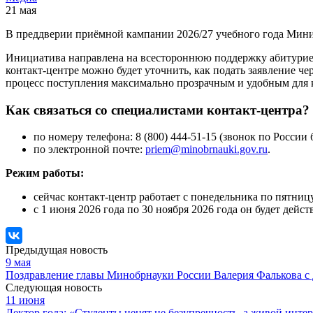
21 мая
В преддверии приёмной кампании 2026/27 учебного года Минис
Инициатива направлена на всестороннюю поддержку абитуриен
контакт-центре можно будет уточнить, как подать заявление ч
процесс поступления максимально прозрачным и удобным для 
Как связаться со специалистами контакт-центра?
по номеру телефона: 8 (800) 444-51-15 (звонок по России
по электронной почте:
priem@minobrnauki.gov.ru
.
Режим работы:
сейчас контакт-центр работает с понедельника по пятницу 
с 1 июня 2026 года по 30 ноября 2026 года он будет де
Предыдущая новость
9 мая
Поздравление главы Минобрнауки России Валерия Фалькова с
Следующая новость
11 июня
Лектор года: «Студенты ценят не безупречность, а живой интер