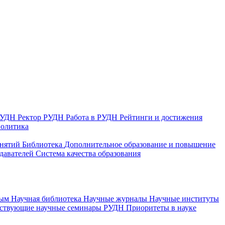
 РУДН
Ректор РУДН
Работа в РУДН
Рейтинги и достижения
политика
анятий
Библиотека
Дополнительное образование и повышение
давателей
Система качества образования
ным
Научная библиотека
Научные журналы
Научные институты
йствующие научные семинары РУДН
Приоритеты в науке