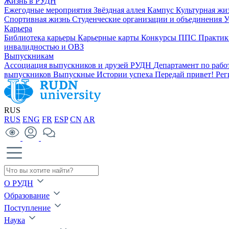
Жизнь в РУДН
Ежегодные мероприятия
Звёздная аллея
Кампус
Культурная жи
Спортивная жизнь
Студенческие организации и объединения
У
Карьера
Библиотека карьеры
Карьерные карты
Конкурсы ППС
Практик
инвалидностью и ОВЗ
Выпускникам
Ассоциация выпускников и друзей РУДН
Департамент по раб
выпускников
Выпускные
Истории успеха
Передай привет!
Рег
RUS
RUS
ENG
FR
ESP
CN
AR
О РУДН
Образование
Поступление
Наука