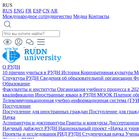
RUS
RUS
ENG
FR
ESP
CN
AR
Международное сотрудничество
Медиа
Контакты
О РУДН
10 причин учиться в РУДН
История
Корпоративная культура
М
Структура РУДН
Сведения об образовательной организации
Фо
Образование
Факультеты и институты
Организация учебного процесса в 20
квалификации
Иностранные языки в РУДН
МООК
Платное об
Телекоммуникационная учебно-информационная система (ТУ
Поступление
Поступление для иностранных граждан
Поступление для граж
Наука
Аспирантура и докторантура
Гранты и конкурсы
Диссертацио
Научный дайждест РУДН
Национальный проект «Наука и уни
Проекты и исследования
РИД РУДН
Студенческая наука
Учены