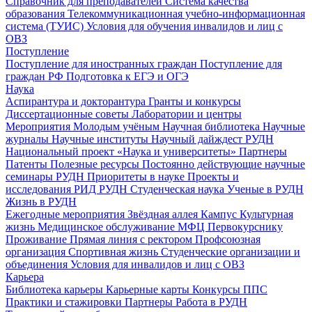
Справочник для преподавателей
Система качества
образования
Телекоммуникационная учебно-информационная
система (ТУИС)
Условия для обучения инвалидов и лиц с
ОВЗ
Поступление
Поступление для иностранных граждан
Поступление для
граждан РФ
Подготовка к ЕГЭ и ОГЭ
Наука
Аспирантура и докторантура
Гранты и конкурсы
Диссертационные советы
Лаборатории и центры
Мероприятия
Молодым учёным
Научная библиотека
Научные
журналы
Научные институты
Научный дайждест РУДН
Национальный проект «Наука и университеты»
Партнеры
Патенты
Полезные ресурсы
Постоянно действующие научные
семинары РУДН
Приоритеты в науке
Проекты и
исследования
РИД РУДН
Студенческая наука
Ученые в РУДН
Жизнь в РУДН
Ежегодные мероприятия
Звёздная аллея
Кампус
Культурная
жизнь
Медицинское обслуживание
МФЦ
Первокурснику
Проживание
Прямая линия с ректором
Профсоюзная
организация
Спортивная жизнь
Студенческие организации и
объединения
Условия для инвалидов и лиц с ОВЗ
Карьера
Библиотека карьеры
Карьерные карты
Конкурсы ППС
Практики и стажировки
Партнеры
Работа в РУДН