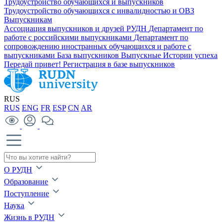
Трудоустройство обучающихся и выпускников
Трудоустройство обучающихся с инвалидностью и ОВЗ
Выпускникам
Ассоциация выпускников и друзей РУДН
Департамент по
работе с российскими выпускниками
Департамент по
сопровождению иностранных обучающихся и работе с
выпускниками
База выпускников
Выпускные
Истории успеха
Передай привет!
Регистрация в базе выпускников
RUS
RUS
ENG
FR
ESP
CN
AR
О РУДН
Образование
Поступление
Наука
Жизнь в РУДН