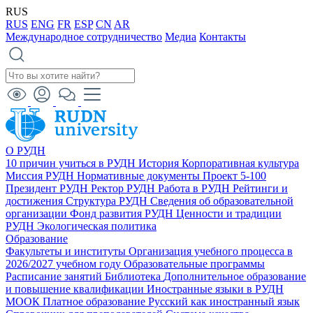
RUS
RUS
ENG
FR
ESP
CN
AR
Международное сотрудничество
Медиа
Контакты
О РУДН
10 причин учиться в РУДН
История
Корпоративная культура
Миссия РУДН
Нормативные документы
Проект 5-100
Президент РУДН
Ректор РУДН
Работа в РУДН
Рейтинги и
достижения
Структура РУДН
Сведения об образовательной
организации
Фонд развития РУДН
Ценности и традиции
РУДН
Экологическая политика
Образование
Факультеты и институты
Организация учебного процесса в
2026/2027 учебном году
Образовательные программы
Расписание занятий
Библиотека
Дополнительное образование
и повышение квалификации
Иностранные языки в РУДН
МООК
Платное образование
Русский как иностранный язык