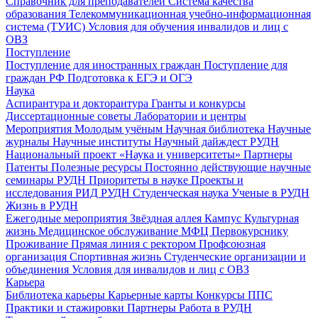
Справочник для преподавателей
Система качества
образования
Телекоммуникационная учебно-информационная
система (ТУИС)
Условия для обучения инвалидов и лиц с
ОВЗ
Поступление
Поступление для иностранных граждан
Поступление для
граждан РФ
Подготовка к ЕГЭ и ОГЭ
Наука
Аспирантура и докторантура
Гранты и конкурсы
Диссертационные советы
Лаборатории и центры
Мероприятия
Молодым учёным
Научная библиотека
Научные
журналы
Научные институты
Научный дайждест РУДН
Национальный проект «Наука и университеты»
Партнеры
Патенты
Полезные ресурсы
Постоянно действующие научные
семинары РУДН
Приоритеты в науке
Проекты и
исследования
РИД РУДН
Студенческая наука
Ученые в РУДН
Жизнь в РУДН
Ежегодные мероприятия
Звёздная аллея
Кампус
Культурная
жизнь
Медицинское обслуживание
МФЦ
Первокурснику
Проживание
Прямая линия с ректором
Профсоюзная
организация
Спортивная жизнь
Студенческие организации и
объединения
Условия для инвалидов и лиц с ОВЗ
Карьера
Библиотека карьеры
Карьерные карты
Конкурсы ППС
Практики и стажировки
Партнеры
Работа в РУДН