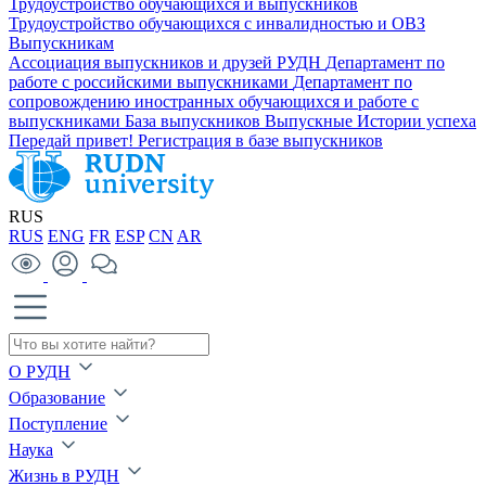
Трудоустройство обучающихся и выпускников
Трудоустройство обучающихся с инвалидностью и ОВЗ
Выпускникам
Ассоциация выпускников и друзей РУДН
Департамент по
работе с российскими выпускниками
Департамент по
сопровождению иностранных обучающихся и работе с
выпускниками
База выпускников
Выпускные
Истории успеха
Передай привет!
Регистрация в базе выпускников
RUS
RUS
ENG
FR
ESP
CN
AR
О РУДН
Образование
Поступление
Наука
Жизнь в РУДН