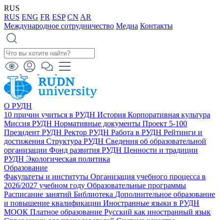
RUS
RUS
ENG
FR
ESP
CN
AR
Международное сотрудничество
Медиа
Контакты
О РУДН
10 причин учиться в РУДН
История
Корпоративная культура
Миссия РУДН
Нормативные документы
Проект 5-100
Президент РУДН
Ректор РУДН
Работа в РУДН
Рейтинги и
достижения
Структура РУДН
Сведения об образовательной
организации
Фонд развития РУДН
Ценности и традиции
РУДН
Экологическая политика
Образование
Факультеты и институты
Организация учебного процесса в
2026/2027 учебном году
Образовательные программы
Расписание занятий
Библиотека
Дополнительное образование
и повышение квалификации
Иностранные языки в РУДН
МООК
Платное образование
Русский как иностранный язык