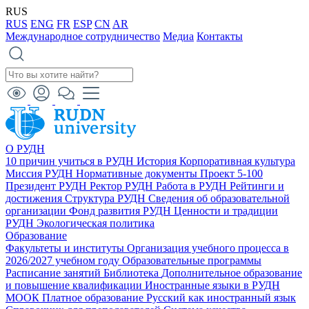
RUS
RUS
ENG
FR
ESP
CN
AR
Международное сотрудничество
Медиа
Контакты
О РУДН
10 причин учиться в РУДН
История
Корпоративная культура
Миссия РУДН
Нормативные документы
Проект 5-100
Президент РУДН
Ректор РУДН
Работа в РУДН
Рейтинги и
достижения
Структура РУДН
Сведения об образовательной
организации
Фонд развития РУДН
Ценности и традиции
РУДН
Экологическая политика
Образование
Факультеты и институты
Организация учебного процесса в
2026/2027 учебном году
Образовательные программы
Расписание занятий
Библиотека
Дополнительное образование
и повышение квалификации
Иностранные языки в РУДН
МООК
Платное образование
Русский как иностранный язык