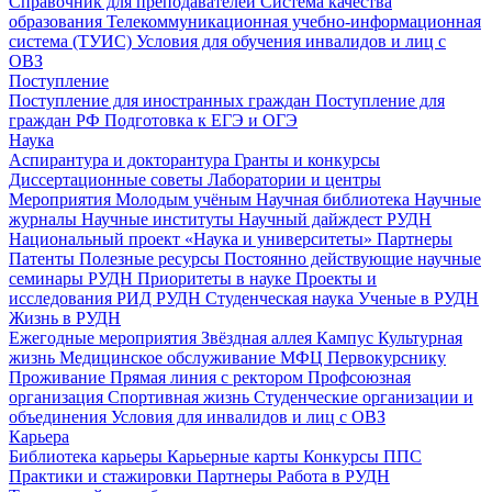
Справочник для преподавателей
Система качества
образования
Телекоммуникационная учебно-информационная
система (ТУИС)
Условия для обучения инвалидов и лиц с
ОВЗ
Поступление
Поступление для иностранных граждан
Поступление для
граждан РФ
Подготовка к ЕГЭ и ОГЭ
Наука
Аспирантура и докторантура
Гранты и конкурсы
Диссертационные советы
Лаборатории и центры
Мероприятия
Молодым учёным
Научная библиотека
Научные
журналы
Научные институты
Научный дайждест РУДН
Национальный проект «Наука и университеты»
Партнеры
Патенты
Полезные ресурсы
Постоянно действующие научные
семинары РУДН
Приоритеты в науке
Проекты и
исследования
РИД РУДН
Студенческая наука
Ученые в РУДН
Жизнь в РУДН
Ежегодные мероприятия
Звёздная аллея
Кампус
Культурная
жизнь
Медицинское обслуживание
МФЦ
Первокурснику
Проживание
Прямая линия с ректором
Профсоюзная
организация
Спортивная жизнь
Студенческие организации и
объединения
Условия для инвалидов и лиц с ОВЗ
Карьера
Библиотека карьеры
Карьерные карты
Конкурсы ППС
Практики и стажировки
Партнеры
Работа в РУДН