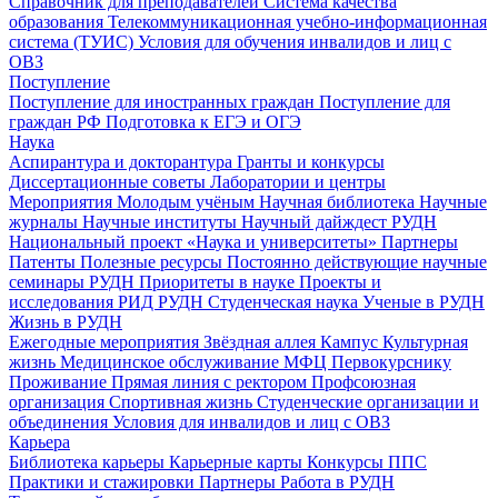
Справочник для преподавателей
Система качества
образования
Телекоммуникационная учебно-информационная
система (ТУИС)
Условия для обучения инвалидов и лиц с
ОВЗ
Поступление
Поступление для иностранных граждан
Поступление для
граждан РФ
Подготовка к ЕГЭ и ОГЭ
Наука
Аспирантура и докторантура
Гранты и конкурсы
Диссертационные советы
Лаборатории и центры
Мероприятия
Молодым учёным
Научная библиотека
Научные
журналы
Научные институты
Научный дайждест РУДН
Национальный проект «Наука и университеты»
Партнеры
Патенты
Полезные ресурсы
Постоянно действующие научные
семинары РУДН
Приоритеты в науке
Проекты и
исследования
РИД РУДН
Студенческая наука
Ученые в РУДН
Жизнь в РУДН
Ежегодные мероприятия
Звёздная аллея
Кампус
Культурная
жизнь
Медицинское обслуживание
МФЦ
Первокурснику
Проживание
Прямая линия с ректором
Профсоюзная
организация
Спортивная жизнь
Студенческие организации и
объединения
Условия для инвалидов и лиц с ОВЗ
Карьера
Библиотека карьеры
Карьерные карты
Конкурсы ППС
Практики и стажировки
Партнеры
Работа в РУДН