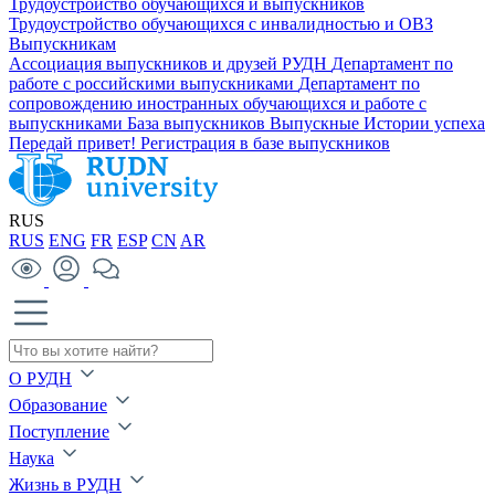
Трудоустройство обучающихся и выпускников
Трудоустройство обучающихся с инвалидностью и ОВЗ
Выпускникам
Ассоциация выпускников и друзей РУДН
Департамент по
работе с российскими выпускниками
Департамент по
сопровождению иностранных обучающихся и работе с
выпускниками
База выпускников
Выпускные
Истории успеха
Передай привет!
Регистрация в базе выпускников
RUS
RUS
ENG
FR
ESP
CN
AR
О РУДН
Образование
Поступление
Наука
Жизнь в РУДН