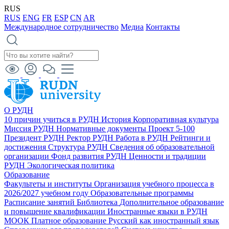
RUS
RUS
ENG
FR
ESP
CN
AR
Международное сотрудничество
Медиа
Контакты
О РУДН
10 причин учиться в РУДН
История
Корпоративная культура
Миссия РУДН
Нормативные документы
Проект 5-100
Президент РУДН
Ректор РУДН
Работа в РУДН
Рейтинги и
достижения
Структура РУДН
Сведения об образовательной
организации
Фонд развития РУДН
Ценности и традиции
РУДН
Экологическая политика
Образование
Факультеты и институты
Организация учебного процесса в
2026/2027 учебном году
Образовательные программы
Расписание занятий
Библиотека
Дополнительное образование
и повышение квалификации
Иностранные языки в РУДН
МООК
Платное образование
Русский как иностранный язык