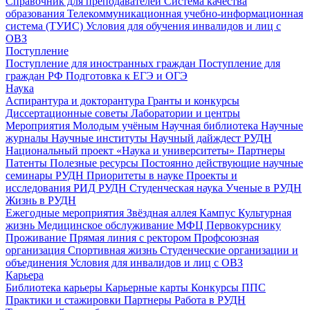
Справочник для преподавателей
Система качества
образования
Телекоммуникационная учебно-информационная
система (ТУИС)
Условия для обучения инвалидов и лиц с
ОВЗ
Поступление
Поступление для иностранных граждан
Поступление для
граждан РФ
Подготовка к ЕГЭ и ОГЭ
Наука
Аспирантура и докторантура
Гранты и конкурсы
Диссертационные советы
Лаборатории и центры
Мероприятия
Молодым учёным
Научная библиотека
Научные
журналы
Научные институты
Научный дайждест РУДН
Национальный проект «Наука и университеты»
Партнеры
Патенты
Полезные ресурсы
Постоянно действующие научные
семинары РУДН
Приоритеты в науке
Проекты и
исследования
РИД РУДН
Студенческая наука
Ученые в РУДН
Жизнь в РУДН
Ежегодные мероприятия
Звёздная аллея
Кампус
Культурная
жизнь
Медицинское обслуживание
МФЦ
Первокурснику
Проживание
Прямая линия с ректором
Профсоюзная
организация
Спортивная жизнь
Студенческие организации и
объединения
Условия для инвалидов и лиц с ОВЗ
Карьера
Библиотека карьеры
Карьерные карты
Конкурсы ППС
Практики и стажировки
Партнеры
Работа в РУДН