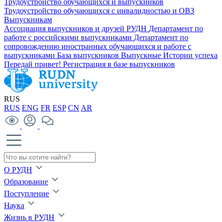
Трудоустройство обучающихся и выпускников
Трудоустройство обучающихся с инвалидностью и ОВЗ
Выпускникам
Ассоциация выпускников и друзей РУДН
Департамент по
работе с российскими выпускниками
Департамент по
сопровождению иностранных обучающихся и работе с
выпускниками
База выпускников
Выпускные
Истории успеха
Передай привет!
Регистрация в базе выпускников
RUS
RUS
ENG
FR
ESP
CN
AR
О РУДН
Образование
Поступление
Наука
Жизнь в РУДН