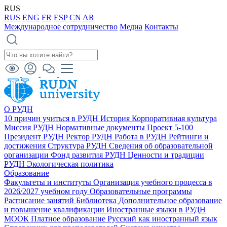
RUS
RUS
ENG
FR
ESP
CN
AR
Международное сотрудничество
Медиа
Контакты
О РУДН
10 причин учиться в РУДН
История
Корпоративная культура
Миссия РУДН
Нормативные документы
Проект 5-100
Президент РУДН
Ректор РУДН
Работа в РУДН
Рейтинги и
достижения
Структура РУДН
Сведения об образовательной
организации
Фонд развития РУДН
Ценности и традиции
РУДН
Экологическая политика
Образование
Факультеты и институты
Организация учебного процесса в
2026/2027 учебном году
Образовательные программы
Расписание занятий
Библиотека
Дополнительное образование
и повышение квалификации
Иностранные языки в РУДН
МООК
Платное образование
Русский как иностранный язык