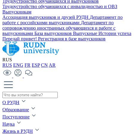
Трудоустройство обучающихся и выпускников
Трудоустройство обучающихся с инвалидностью и ОВЗ
Выпускникам
Ассоциация выпускников и друзей РУДН
Департамент по
работе с российскими выпускниками
Департамент по
сопровождению иностранных обучающихся и работе с
выпускниками
База выпускников
Выпускные
Истории успеха
Передай привет!
Регистрация в базе выпускников
RUS
RUS
ENG
FR
ESP
CN
AR
О РУДН
Образование
Поступление
Наука
Жизнь в РУДН