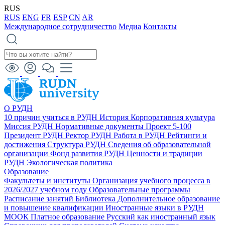
RUS
RUS
ENG
FR
ESP
CN
AR
Международное сотрудничество
Медиа
Контакты
О РУДН
10 причин учиться в РУДН
История
Корпоративная культура
Миссия РУДН
Нормативные документы
Проект 5-100
Президент РУДН
Ректор РУДН
Работа в РУДН
Рейтинги и
достижения
Структура РУДН
Сведения об образовательной
организации
Фонд развития РУДН
Ценности и традиции
РУДН
Экологическая политика
Образование
Факультеты и институты
Организация учебного процесса в
2026/2027 учебном году
Образовательные программы
Расписание занятий
Библиотека
Дополнительное образование
и повышение квалификации
Иностранные языки в РУДН
МООК
Платное образование
Русский как иностранный язык