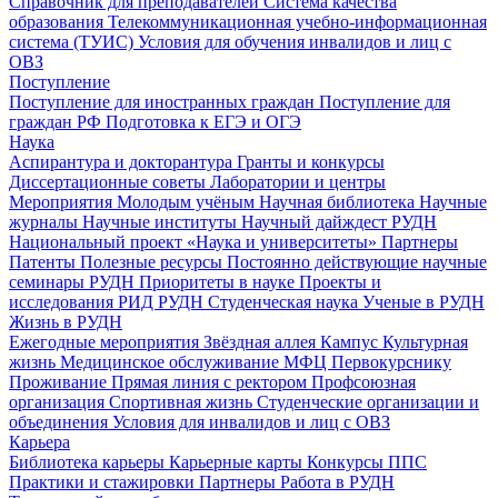
Справочник для преподавателей
Система качества
образования
Телекоммуникационная учебно-информационная
система (ТУИС)
Условия для обучения инвалидов и лиц с
ОВЗ
Поступление
Поступление для иностранных граждан
Поступление для
граждан РФ
Подготовка к ЕГЭ и ОГЭ
Наука
Аспирантура и докторантура
Гранты и конкурсы
Диссертационные советы
Лаборатории и центры
Мероприятия
Молодым учёным
Научная библиотека
Научные
журналы
Научные институты
Научный дайждест РУДН
Национальный проект «Наука и университеты»
Партнеры
Патенты
Полезные ресурсы
Постоянно действующие научные
семинары РУДН
Приоритеты в науке
Проекты и
исследования
РИД РУДН
Студенческая наука
Ученые в РУДН
Жизнь в РУДН
Ежегодные мероприятия
Звёздная аллея
Кампус
Культурная
жизнь
Медицинское обслуживание
МФЦ
Первокурснику
Проживание
Прямая линия с ректором
Профсоюзная
организация
Спортивная жизнь
Студенческие организации и
объединения
Условия для инвалидов и лиц с ОВЗ
Карьера
Библиотека карьеры
Карьерные карты
Конкурсы ППС
Практики и стажировки
Партнеры
Работа в РУДН