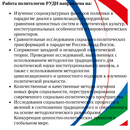
Работа политологов РУДН направлена на:
Изучение социокультурных факторов политики в
парадигме диалога цивилизаций в координатах
сравнения ценностных систем и политических культур,
институциональных особенностей и мировоззренческих
ориентиров.
Сравнительные исследования социально-политических
трансформаций в парадигме Россия-Запад-Восток.
Сопряжение западной и незападной политической
теории. Проведение исследований, выполненных с
использованием методологии традиционного для
политической науки институционального анализa, а
также с использованием методологии
цивилизационного и ценностного подходов к изучению
политической реальности.
Количественные и качественные методы изучения
новых форм социальности, переструктурирования
современного социально-политического пространства.
Исследования социально-политических процессов и
явлений в соотношении традиционного и современного
на основе методологического разнообразия.
Конкуренция ценностно-политических проектов в
глобальном мире.