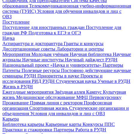
Справочник для преподавателей
Система качества
образования
Телекоммуникационная учебно-информационная
система (ТУИС)
Условия для обучения инвалидов и лиц с
ОВЗ
Поступление
Поступление для иностранных граждан
Поступление для
граждан РФ
Подготовка к ЕГЭ и ОГЭ
Наука
Аспирантура и докторантура
Гранты и конкурсы
Диссертационные советы
Лаборатории и центры
Мероприятия
Молодым учёным
Научная библиотека
Научные
журналы
Научные институты
Научный дайждест РУДН
Национальный проект «Наука и университеты»
Партнеры
Патенты
Полезные ресурсы
Постоянно действующие научные
семинары РУДН
Приоритеты в науке
Проекты и
исследования
РИД РУДН
Студенческая наука
Ученые в РУДН
Жизнь в РУДН
Ежегодные мероприятия
Звёздная аллея
Кампус
Культурная
жизнь
Медицинское обслуживание
МФЦ
Первокурснику
Проживание
Прямая линия с ректором
Профсоюзная
организация
Спортивная жизнь
Студенческие организации и
объединения
Условия для инвалидов и лиц с ОВЗ
Карьера
Библиотека карьеры
Карьерные карты
Конкурсы ППС
Практики и стажировки
Партнеры
Работа в РУДН