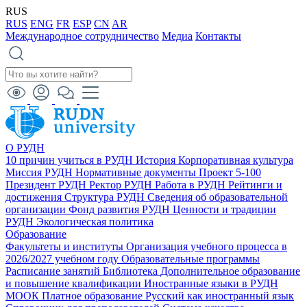
RUS
RUS
ENG
FR
ESP
CN
AR
Международное сотрудничество
Медиа
Контакты
О РУДН
10 причин учиться в РУДН
История
Корпоративная культура
Миссия РУДН
Нормативные документы
Проект 5-100
Президент РУДН
Ректор РУДН
Работа в РУДН
Рейтинги и
достижения
Структура РУДН
Сведения об образовательной
организации
Фонд развития РУДН
Ценности и традиции
РУДН
Экологическая политика
Образование
Факультеты и институты
Организация учебного процесса в
2026/2027 учебном году
Образовательные программы
Расписание занятий
Библиотека
Дополнительное образование
и повышение квалификации
Иностранные языки в РУДН
МООК
Платное образование
Русский как иностранный язык