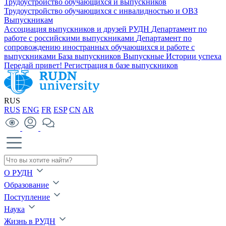
Трудоустройство обучающихся и выпускников
Трудоустройство обучающихся с инвалидностью и ОВЗ
Выпускникам
Ассоциация выпускников и друзей РУДН
Департамент по
работе с российскими выпускниками
Департамент по
сопровождению иностранных обучающихся и работе с
выпускниками
База выпускников
Выпускные
Истории успеха
Передай привет!
Регистрация в базе выпускников
RUS
RUS
ENG
FR
ESP
CN
AR
О РУДН
Образование
Поступление
Наука
Жизнь в РУДН