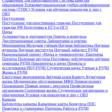
Справочник для преподавателей
Система качества
образования
Телекоммуникационная учебно-информационная
система (ТУИС)
Условия для обучения инвалидов и лиц с
ОВЗ
Поступление
Поступление для иностранных граждан
Поступление для
граждан РФ
Подготовка к ЕГЭ и ОГЭ
Наука
Аспирантура и докторантура
Гранты и конкурсы
Диссертационные советы
Лаборатории и центры
Мероприятия
Молодым учёным
Научная библиотека
Научные
журналы
Научные институты
Научный дайждест РУДН
Национальный проект «Наука и университеты»
Партнеры
Патенты
Полезные ресурсы
Постоянно действующие научные
семинары РУДН
Приоритеты в науке
Проекты и
исследования
РИД РУДН
Студенческая наука
Ученые в РУДН
Жизнь в РУДН
Ежегодные мероприятия
Звёздная аллея
Кампус
Культурная
жизнь
Медицинское обслуживание
МФЦ
Первокурснику
Проживание
Прямая линия с ректором
Профсоюзная
организация
Спортивная жизнь
Студенческие организации и
объединения
Условия для инвалидов и лиц с ОВЗ
Карьера
Библиотека карьеры
Карьерные карты
Конкурсы ППС
Практики и стажировки
Партнеры
Работа в РУДН