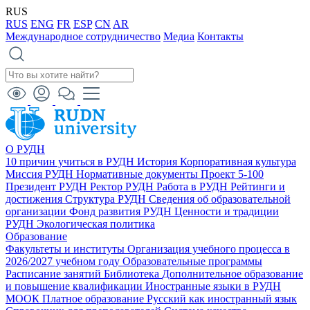
RUS
RUS
ENG
FR
ESP
CN
AR
Международное сотрудничество
Медиа
Контакты
О РУДН
10 причин учиться в РУДН
История
Корпоративная культура
Миссия РУДН
Нормативные документы
Проект 5-100
Президент РУДН
Ректор РУДН
Работа в РУДН
Рейтинги и
достижения
Структура РУДН
Сведения об образовательной
организации
Фонд развития РУДН
Ценности и традиции
РУДН
Экологическая политика
Образование
Факультеты и институты
Организация учебного процесса в
2026/2027 учебном году
Образовательные программы
Расписание занятий
Библиотека
Дополнительное образование
и повышение квалификации
Иностранные языки в РУДН
МООК
Платное образование
Русский как иностранный язык