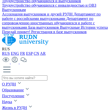
Трудоустройство обучающихся и выпускников
Трудоустройство обучающихся с инвалидностью и ОВЗ
Выпускникам
Ассоциация выпускников и друзей РУДН
Департамент по
работе с российскими выпускниками
Департамент по
сопровождению иностранных обучающихся и работе с
выпускниками
База выпускников
Выпускные
Истории успеха
Передай привет!
Регистрация в базе выпускников
RUS
RUS
ENG
FR
ESP
CN
AR
О РУДН
Образование
Поступление
Наука
Жизнь в РУДН