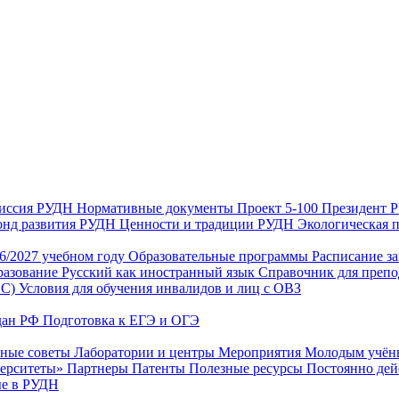
иссия РУДН
Нормативные документы
Проект 5-100
Президент
нд развития РУДН
Ценности и традиции РУДН
Экологическая 
26/2027 учебном году
Образовательные программы
Расписание з
разование
Русский как иностранный язык
Справочник для препо
ИС)
Условия для обучения инвалидов и лиц с ОВЗ
дан РФ
Подготовка к ЕГЭ и ОГЭ
нные советы
Лаборатории и центры
Мероприятия
Молодым учё
верситеты»
Партнеры
Патенты
Полезные ресурсы
Постоянно де
е в РУДН