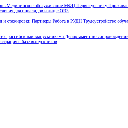
знь
Медицинское обслуживание
МФЦ
Первокурснику
Прожива
словия для инвалидов и лиц с ОВЗ
и и стажировки
Партнеры
Работа в РУДН
Трудоустройство обу
оте с российскими выпускниками
Департамент по сопровождени
истрация в базе выпускников