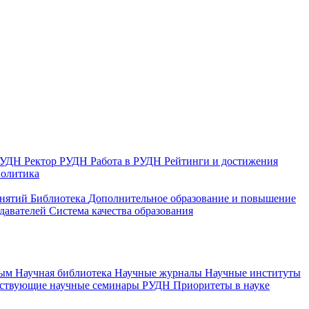
 РУДН
Ректор РУДН
Работа в РУДН
Рейтинги и достижения
политика
анятий
Библиотека
Дополнительное образование и повышение
давателей
Система качества образования
ным
Научная библиотека
Научные журналы
Научные институты
йствующие научные семинары РУДН
Приоритеты в науке