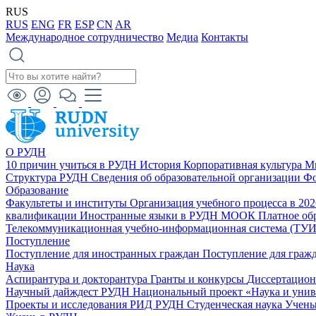
RUS
RUS
ENG
FR
ESP
CN
AR
Международное сотрудничество
Медиа
Контакты
О РУДН
10 причин учиться в РУДН
История
Корпоративная культура
М
Структура РУДН
Сведения об образовательной организации
Фо
Образование
Факультеты и институты
Организация учебного процесса в 20
квалификации
Иностранные языки в РУДН
МООК
Платное об
Телекоммуникационная учебно-информационная система (ТУ
Поступление
Поступление для иностранных граждан
Поступление для граж
Наука
Аспирантура и докторантура
Гранты и конкурсы
Диссертацио
Научный дайждест РУДН
Национальный проект «Наука и уни
Проекты и исследования
РИД РУДН
Студенческая наука
Учены