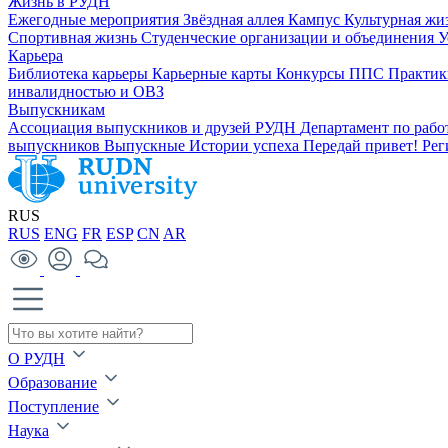
Жизнь в РУДН
Ежегодные мероприятия
Звёздная аллея
Кампус
Культурная жи
Спортивная жизнь
Студенческие организации и объединения
У
Карьера
Библиотека карьеры
Карьерные карты
Конкурсы ППС
Практик
инвалидностью и ОВЗ
Выпускникам
Ассоциация выпускников и друзей РУДН
Департамент по раб
выпускников
Выпускные
Истории успеха
Передай привет!
Рег
RUS
RUS
ENG
FR
ESP
CN
AR
О РУДН
Образование
Поступление
Наука