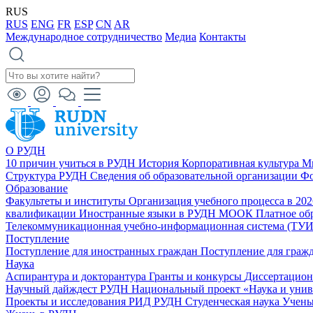
RUS
RUS
ENG
FR
ESP
CN
AR
Международное сотрудничество
Медиа
Контакты
О РУДН
10 причин учиться в РУДН
История
Корпоративная культура
М
Структура РУДН
Сведения об образовательной организации
Фо
Образование
Факультеты и институты
Организация учебного процесса в 20
квалификации
Иностранные языки в РУДН
МООК
Платное об
Телекоммуникационная учебно-информационная система (ТУ
Поступление
Поступление для иностранных граждан
Поступление для граж
Наука
Аспирантура и докторантура
Гранты и конкурсы
Диссертацио
Научный дайждест РУДН
Национальный проект «Наука и уни
Проекты и исследования
РИД РУДН
Студенческая наука
Учены