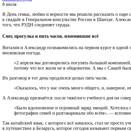
8 июля
В День семьи, любви и верности мы решили рассказать о паре 
к свадьбе в Генеральном консульстве России в Шанхае. Алекс
того, что РУДН соединяет сердца.
Снег, прогулка и пять часов, изменившие всё
Виталия и Александр познакомились на первом курсе в одной г
московская погода.
«2 апреля мы договорились погулять большой компанией, 
потому что все жили не в общежитии. А мы с Сашей были
Их разговор в тот день продлился целых пять часов.
«Оказалось, что у нас очень много общего, и, наверное, 
А Александр признаётся: после тяжёлого учебного дня он сове
«Было вдохновение и огромный заряд эмоций. Хотелось п
фотографии семей и разговаривали обо всём», — вспоми
Так китайский язык, с которого всё началось, стал не просто
в путешествие в Беларусь, которое сегодня называют первым с