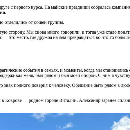
руге с первого курса. На майские праздники собралась компания,
ия.
но отделились от общей группы.
гую сторону. Мы снова много говорили, и тогда уже стало понят
ас — это место, где дружба начала превращаться во что-то боль
трагические события в семьях, и моменты, когда мы становились
 поддерживал меня, был рядом и был моей опорой. С ним я чувст
о знак полного доверия к человеку. Обещание быть рядом в люб
в Коврове — родном городе Виталии. Александр заранее спланир