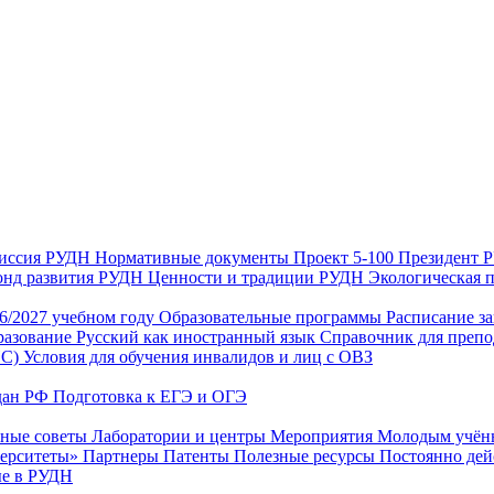
иссия РУДН
Нормативные документы
Проект 5-100
Президент
нд развития РУДН
Ценности и традиции РУДН
Экологическая 
26/2027 учебном году
Образовательные программы
Расписание з
разование
Русский как иностранный язык
Справочник для препо
ИС)
Условия для обучения инвалидов и лиц с ОВЗ
дан РФ
Подготовка к ЕГЭ и ОГЭ
нные советы
Лаборатории и центры
Мероприятия
Молодым учё
верситеты»
Партнеры
Патенты
Полезные ресурсы
Постоянно де
е в РУДН