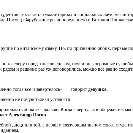
студентов факультета гуманитарных и социальных наук, чья истор
андр Носов («Зарубежное регионоведение») и Виталия Поплавск
руппе по китайскому языку. Но, по признанию обоих, первые по
но к вечеру город занесло снегом, появились огромные сугробы
 рядом и решили: раз уж договорились, можно всё равно сходи
именно тогда всё и завертелось», — говорит
девушка
.
ршенно не почувствовал усталости.
родолжать общаться дальше. Когда я вернулся в общежитие, мы 
нает
Александр Носов
.
 учебной дисциплиной, а первым связующим звеном союза студент
виданием.