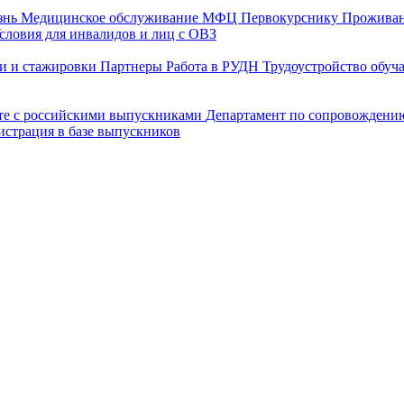
знь
Медицинское обслуживание
МФЦ
Первокурснику
Прожива
словия для инвалидов и лиц с ОВЗ
и и стажировки
Партнеры
Работа в РУДН
Трудоустройство обу
оте с российскими выпускниками
Департамент по сопровождени
истрация в базе выпускников