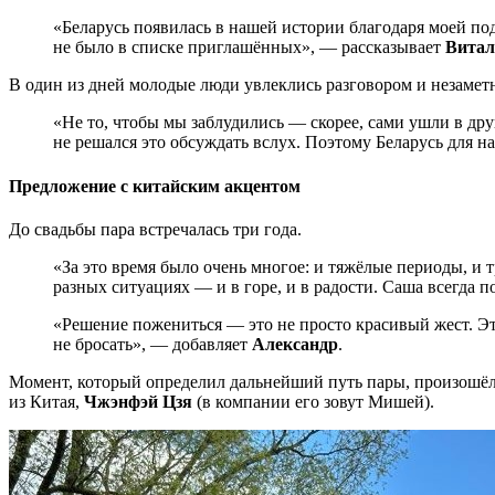
«Беларусь появилась в нашей истории благодаря моей под
не было в списке приглашённых», — рассказывает
Витал
В один из дней молодые люди увлеклись разговором и незамет
«Не то, чтобы мы заблудились — скорее, сами ушли в дру
не решался это обсуждать вслух. Поэтому Беларусь для н
Предложение с китайским акцентом
До свадьбы пара встречалась три года.
«За это время было очень многое: и тяжёлые периоды, и 
разных ситуациях — и в горе, и в радости. Саша всегда
«Решение пожениться — это не просто красивый жест. Эт
не бросать», — добавляет
Александр
.
Момент, который определил дальнейший путь пары, произошёл 
из Китая,
Чжэнфэй Цзя
(в компании его зовут Мишей).