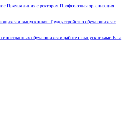
ние
Прямая линия с ректором
Профсоюзная организация
чающихся и выпускников
Трудоустройство обучающихся с
ю иностранных обучающихся и работе с выпускниками
База